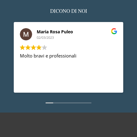
DICONO DI NOI
Maria Rosa Puleo
02/03/2023
Molto bravi e professionali
De
pr
pr
an
di
Le
no