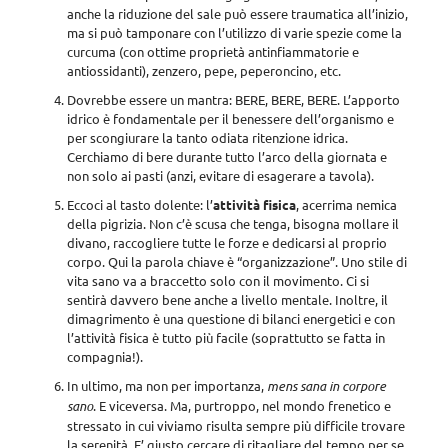
anche la riduzione del sale può essere traumatica all’inizio,
ma si può tamponare con l’utilizzo di varie spezie come la
curcuma (con ottime proprietà antinfiammatorie e
antiossidanti), zenzero, pepe, peperoncino, etc.
Dovrebbe essere un mantra: BERE, BERE, BERE. L’apporto
idrico è fondamentale per il benessere dell’organismo e
per scongiurare la tanto odiata ritenzione idrica.
Cerchiamo di bere durante tutto l’arco della giornata e
non solo ai pasti (anzi, evitare di esagerare a tavola).
Eccoci al tasto dolente: l’
attività fisica
, acerrima nemica
della pigrizia. Non c’è scusa che tenga, bisogna mollare il
divano, raccogliere tutte le forze e dedicarsi al proprio
corpo. Qui la parola chiave è “organizzazione”. Uno stile di
vita sano va a braccetto solo con il movimento. Ci si
sentirà davvero bene anche a livello mentale. Inoltre, il
dimagrimento è una questione di bilanci energetici e con
l’attività fisica è tutto più facile (soprattutto se fatta in
compagnia!).
In ultimo, ma non per importanza,
mens sana in corpore
sano
. E viceversa. Ma, purtroppo, nel mondo frenetico e
stressato in cui viviamo risulta sempre più difficile trovare
la serenità. E’ giusto cercare di ritagliare del tempo per se