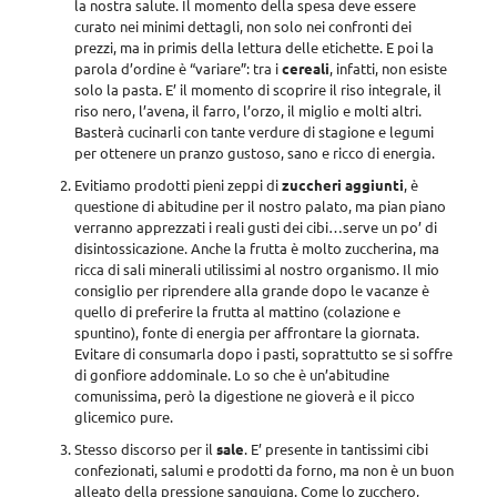
la nostra salute. Il momento della spesa deve essere
curato nei minimi dettagli, non solo nei confronti dei
prezzi, ma in primis della lettura delle etichette. E poi la
parola d’ordine è “variare”: tra i
cereali
, infatti, non esiste
solo la pasta. E’ il momento di scoprire il riso integrale, il
riso nero, l’avena, il farro, l’orzo, il miglio e molti altri.
Basterà cucinarli con tante verdure di stagione e legumi
per ottenere un pranzo gustoso, sano e ricco di energia.
Evitiamo prodotti pieni zeppi di
zuccheri aggiunti
, è
questione di abitudine per il nostro palato, ma pian piano
verranno apprezzati i reali gusti dei cibi…serve un po’ di
disintossicazione. Anche la frutta è molto zuccherina, ma
ricca di sali minerali utilissimi al nostro organismo. Il mio
consiglio per riprendere alla grande dopo le vacanze è
quello di preferire la frutta al mattino (colazione e
spuntino), fonte di energia per affrontare la giornata.
Evitare di consumarla dopo i pasti, soprattutto se si soffre
di gonfiore addominale. Lo so che è un’abitudine
comunissima, però la digestione ne gioverà e il picco
glicemico pure.
Stesso discorso per il
sale
. E’ presente in tantissimi cibi
confezionati, salumi e prodotti da forno, ma non è un buon
alleato della pressione sanguigna. Come lo zucchero,