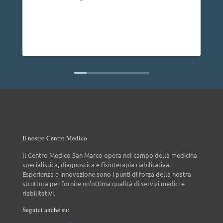
p
p
a
d
L
n
Il nostro Centro Medico
Il Centro Medico San Marco opera nel campo della medicina
specialistica, diagnostica e fisioterapia riabilitativa.
Esperienza e innovazione sono i punti di forza della nostra
struttura per fornire un’ottima qualità di servizi medici e
riabilitativi.
Seguici anche su: