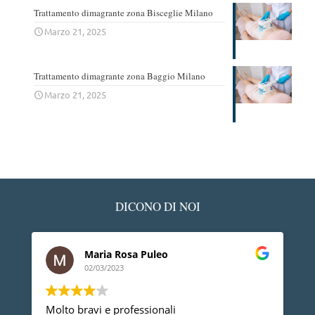
Trattamento dimagrante zona Bisceglie Milano
Marzo 21, 2025
Trattamento dimagrante zona Baggio Milano
Marzo 21, 2025
DICONO DI NOI
Maria Rosa Puleo
02/03/2023
Molto bravi e professionali
D