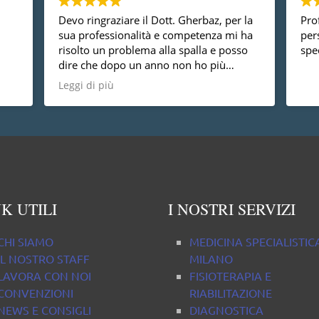
 per la
Professionalità e cortesia di tutto il
a mi ha
personale, ampia gamma di
 posso
specializzazioni, consigliato.
ù
che è
osa non
K UTILI
I NOSTRI SERVIZI
CHI SIAMO
MEDICINA SPECIALISTIC
IL NOSTRO STAFF
MILANO
LAVORA CON NOI
FISIOTERAPIA E
CONVENZIONI
RIABILITAZIONE
NEWS E CONSIGLI
DIAGNOSTICA