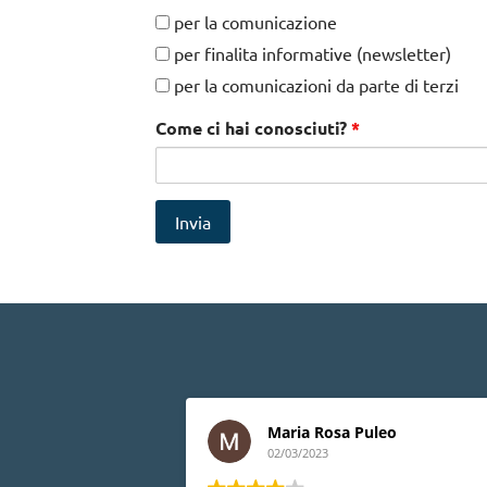
privacy
per la comunicazione
per finalita informative (newsletter)
per la comunicazioni da parte di terzi
Come ci hai conosciuti?
*
sa Puleo
Ledino Comelli
02/03/2023