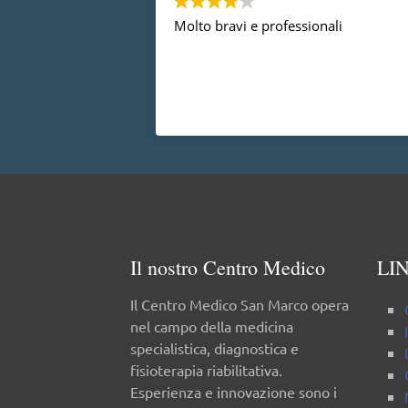
fessionali
Devo ringraziare il Dott. Gherbaz,
sua professionalità e competenz
risolto un problema alla spalla e
dire che dopo un anno non ho pi
nessun dolore, vorrei anche dire 
Leggi di più
una persona molto disponibile c
da tutti.
Il nostro Centro Medico
LIN
Il Centro Medico San Marco opera
nel campo della medicina
specialistica, diagnostica e
fisioterapia riabilitativa.
Esperienza e innovazione sono i