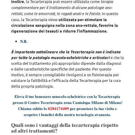
Inoltre
, la Tecarterapia può essere utilizzata come
terapia
complementare per il trattamento di alcune patologie ano-
rettali, come le emorroidi, le ragadi anali e le fistole
. In questo
caso, la Tecarterapia viene
utilizzata per stimolare la
circolazione sanguigna nella zona ano-rettale, favorire la
rigenerazione dei tessuti e ridurre l’infiammazione
.
N.B.
È importante sottolineare che la Tecarterapia non è indicata
per tutte le patologie muscolo-scheletriche e articolari
e che la
scelta del trattamento più appropriato dipende dalla diagnosi
e dalle caratteristiche specifiche del paziente.
Per questo
motivo, è sempre consigliabile rivolgersi a un fisioterapia per
valutare la fattibilità e l’efficacia della Tecarterapia per la cura
della propria patologia
.
Eleva il tuo benessere muscolo-scheletrico con la Tecarterapia
presso il Centro Tecarterapia zona Cantalupa Milano di Milano!
Chiama subito lo
0284174409
per prenotare la tua visita e
scoprire i benefici della nostra tecnologia avanzata.
Quali sono i vantaggi della tecarterapia rispetto
ad altri trattamenti?