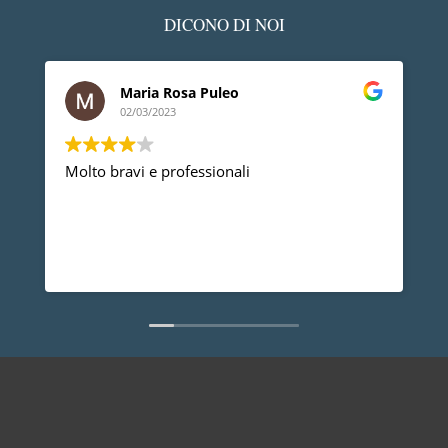
DICONO DI NOI
Maria Rosa Puleo
02/03/2023
Molto bravi e professionali
De
pr
pr
an
di
Le
no