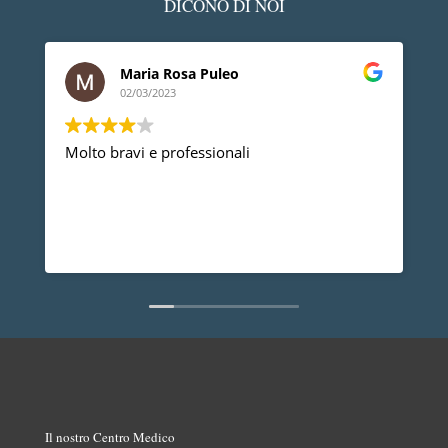
DICONO DI NOI
Maria Rosa Puleo
02/03/2023
Molto bravi e professionali
Devo
prof
prob
anno
dire
Legg
non 
Il nostro Centro Medico