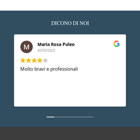
DICONO DI NOI
Maria Rosa Puleo
L
02/03/2023
0
Molto bravi e professionali
Devo ring
professio
problema 
anno non
dire che 
Leggi di 
non da tu