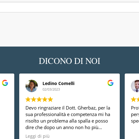
DICONO DI NOI
Ledino Comelli
02/03/2023
Devo ringraziare il Dott. Gherbaz, per la
Prof
sua professionalità e competenza mi ha
per
risolto un problema alla spalla e posso
spec
dire che dopo un anno non ho più
nessun dolore, vorrei anche dire che è
Leggi di più