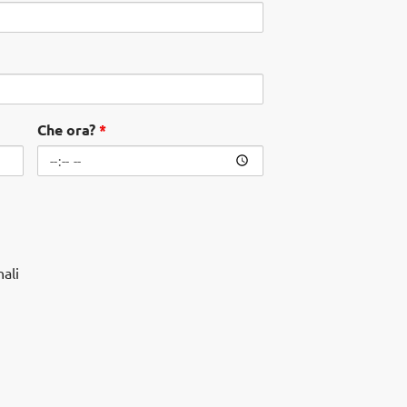
Che ora?
*
ali