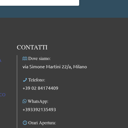
professionale, facci
complimenti: dolce
professionale e mol
CONTATTI
Dove siamo:
A
via Simone Martini 22/a, Milano
Telefono:
+39 02 84174409
ICO
WhatsApp:
+393392135493
Orari Apertura: