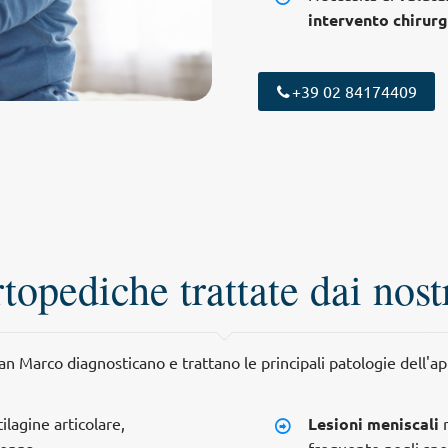
intervento chirurg
+39 02 84174409
topediche trattate dai nostr
n Marco diagnosticano e trattano le principali patologie dell'ap
lagine articolare,
Lesioni meniscali
r
lonna
frequente negli spor