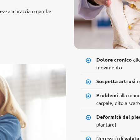
lezza a braccia o gambe
Dolore cronico
all
movimento
Sospetta artrosi
o 
Problemi
alla mano
carpale, dito a scatt
Deformità dei pie
plantare)
Necessità di
valuta