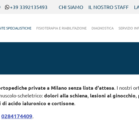
9
+39 3392135493
CHI SIAMO
IL NOSTRO STAFF
L
SITE SPECIALISTICHE
FISIOTERAPIA E RIABILITAZIONE
DIAGNOSTICA
SERVIZIO IN
ortopediche private a Milano
senza lista d'attesa
. I nostri o
muscolo-scheletrico:
dolori alla schiena
,
lesioni al ginocchio
,
i di acido ialuronico e cortisone
.
0284174409
l
.