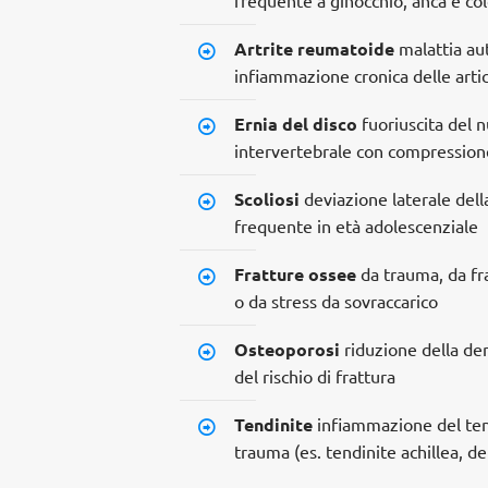
Artrite reumatoide
malattia a
infiammazione cronica delle artic
Ernia del disco
fuoriuscita del n
intervertebrale con compression
Scoliosi
deviazione laterale dell
frequente in età adolescenziale
Fratture ossee
da trauma, da fra
o da stress da sovraccarico
Osteoporosi
riduzione della de
del rischio di frattura
Tendinite
infiammazione del ten
trauma (es. tendinite achillea, del