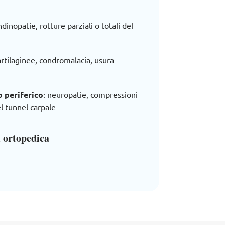
endinopatie, rotture parziali o totali del
cartilaginee, condromalacia, usura
 periferico
: neuropatie, compressioni
l tunnel carpale
a ortopedica