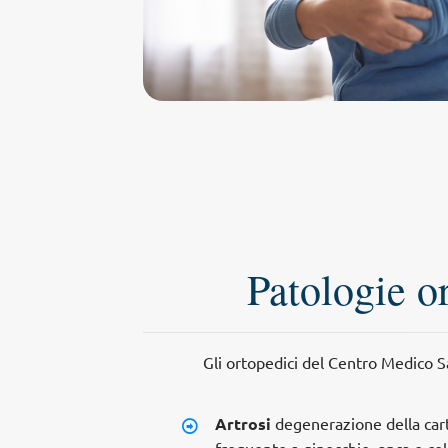
Patologie or
Gli ortopedici del Centro Medico Sa
Artrosi
degenerazione della carti
frequente a ginocchio, anca e co