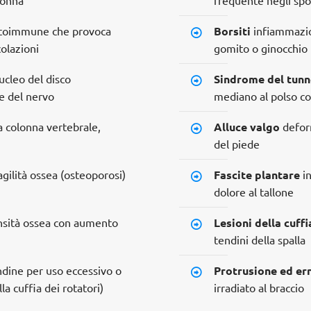
utoimmune che provoca
Borsiti
infiammazion
olazioni
gomito o ginocchio
ucleo del disco
Sindrome del tunn
e del nervo
mediano al polso co
a colonna vertebrale,
Alluce valgo
deform
del piede
gilità ossea (osteoporosi)
Fascite plantare
in
dolore al tallone
nsità ossea con aumento
Lesioni della cuffi
tendini della spalla
dine per uso eccessivo o
Protrusione ed ern
la cuffia dei rotatori)
irradiato al braccio