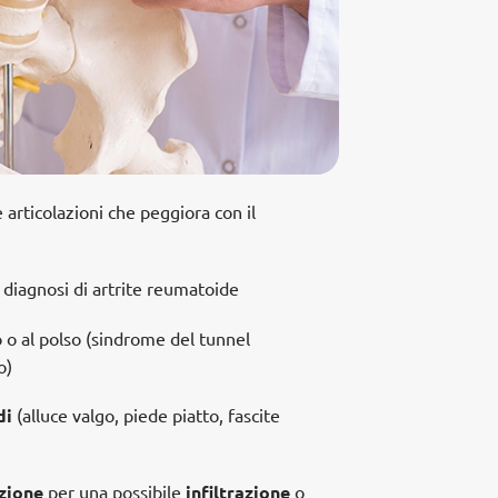
e articolazioni che peggiora con il
diagnosi di artrite reumatoide
 o al polso (sindrome del tunnel
o)
di
(alluce valgo, piede piatto, fascite
zione
per una possibile
infiltrazione
o