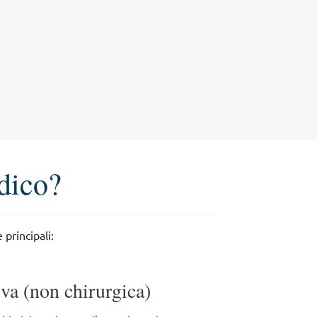
edico?
 principali:
va (non chirurgica)