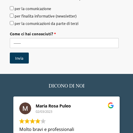
privacy
per la comunicazione
per finalita informative (newsletter)
per la comunicazioni da parte di terzi
Come ci hai conosciuti?
*
DICONO DI NOI
Ledino Comelli
02/03/2023
Devo ringraziare il Dott. Gherbaz, per la sua
P