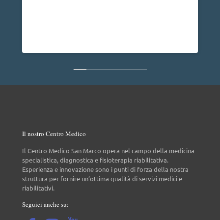
professionalità e competenza mi ha risolto un
a
problema alla spalla e posso dire che dopo un
anno non ho più nessun dolore, vorrei anche
dire che è una persona molto disponibile cosa
Leggi di più
non da tutti.
Il nostro Centro Medico
Il Centro Medico San Marco opera nel campo della medicina
specialistica, diagnostica e fisioterapia riabilitativa.
Esperienza e innovazione sono i punti di forza della nostra
struttura per fornire un’ottima qualità di servizi medici e
riabilitativi.
Seguici anche su: