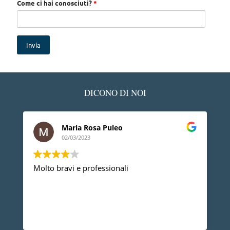
Come ci hai conosciuti?
*
DICONO DI NOI
Maria Rosa Puleo
02/03/2023
Molto bravi e professionali
De
pr
pr
an
di
Le
no