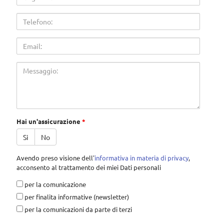
Telefono
Email
Messaggio
Hai un'assicurazione
*
Si
No
Avendo preso visione dell'
informativa in materia di privacy
,
acconsento al trattamento dei miei Dati personali
privacy
per la comunicazione
per finalita informative (newsletter)
per la comunicazioni da parte di terzi