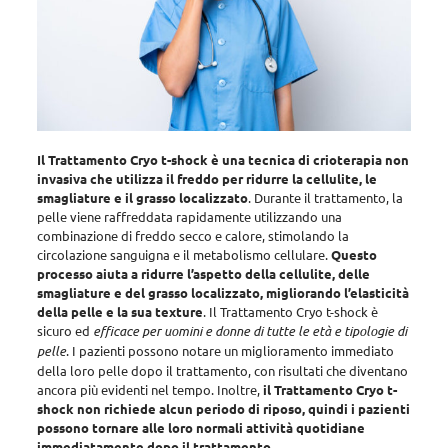
Il Trattamento Cryo t-shock è una tecnica di crioterapia non
invasiva che utilizza il freddo per ridurre la cellulite, le
smagliature e il grasso localizzato
.
Durante il trattamento, la
pelle viene raffreddata rapidamente utilizzando una
combinazione di freddo secco e calore, stimolando la
circolazione sanguigna e il metabolismo cellulare
.
Questo
processo aiuta a ridurre l’aspetto della cellulite, delle
smagliature e del grasso localizzato, migliorando l’elasticità
della pelle e la sua texture
. Il Trattamento Cryo t-shock è
sicuro ed
efficace per uomini e donne di tutte le età e tipologie di
pelle
. I pazienti possono notare un miglioramento immediato
della loro pelle dopo il trattamento, con risultati che diventano
ancora più evidenti nel tempo. Inoltre,
il Trattamento Cryo t-
shock non richiede alcun periodo di riposo, quindi i pazienti
possono tornare alle loro normali attività quotidiane
immediatamente dopo il trattamento
.