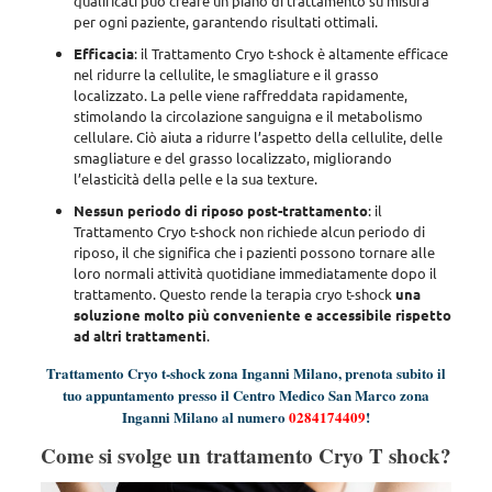
qualificati può creare un piano di trattamento su misura
per ogni paziente, garantendo risultati ottimali.
Efficacia
: il Trattamento Cryo t-shock è altamente efficace
nel ridurre la cellulite, le smagliature e il grasso
localizzato.
La pelle viene raffreddata rapidamente,
stimolando la circolazione sanguigna e il metabolismo
cellulare. Ciò
aiuta a ridurre l’aspetto della cellulite, delle
smagliature e del grasso localizzato, migliorando
l’elasticità della pelle e la sua texture.
Nessun periodo di riposo post-trattamento
: il
Trattamento Cryo t-shock non richiede alcun periodo di
riposo, il che significa che i pazienti possono tornare alle
loro normali attività quotidiane immediatamente dopo il
trattamento. Questo rende la terapia cryo t-shock
una
soluzione molto più conveniente e accessibile rispetto
ad altri trattamenti
.
Trattamento Cryo t-shock zona Inganni Milano, prenota subito il
tuo appuntamento presso il Centro Medico San Marco zona
Inganni Milano al numero
0284174409
!
Come si svolge un trattamento Cryo T shock?