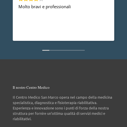
Devo ringraziare il Dott. Gherbaz, per la 
professionalità e competenza mi ha risolt
problema alla spalla e posso dire che do
anno non ho più nessun dolore, vorrei a
dire che è una persona molto disponibile
Leggi di più
non da tutti.
Il nostro Centro Medico
Il Centro Medico San Marco opera nel campo della medicina
specialistica, diagnostica e fisioterapia riabilitativa.
Esperienza e innovazione sono i punti di forza della nostra
struttura per fornire un’ottima qualità di servizi medici e
riabilitativi.